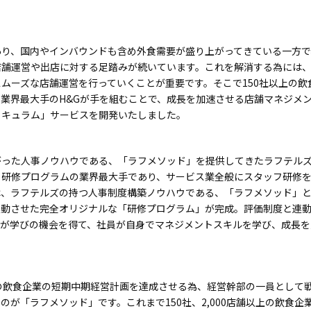
あり、国内やインバウンドも含め外食需要が盛り上がってきている一方で
店舗運営や出店に対する足踏みが続いています。これを解消する為には
ムーズな店舗運営を行っていくことが重要です。そこで150社以上の
業界最大手のH&Gが手を組むことで、成長を加速させる店舗マネジメ
リキュラム」
サービスを開発いたしました。
がった人事ノウハウである、「ラフメソッド」を提供してきたラフテル
研修プログラムの業界最大手であり、サービス業全般にスタッフ研修を
、ラフテルズの持つ人事制度構築ノウハウである、「ラフメソッド」と
連動させた完全オリジナルな「研修プログラム」が完成。評価制度と連
フが学びの機会を得て、社員が自身でマネジメントスキルを学び、成長を
の飲食企業の短期中期経営計画を達成させる為、経営幹部の一員として戦
のが「ラフメソッド」です。これまで150社、2,000店舗以上の飲食企