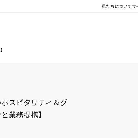
私たちについて
サ
携】
のホスピタリティ＆グ
ンと業務提携】