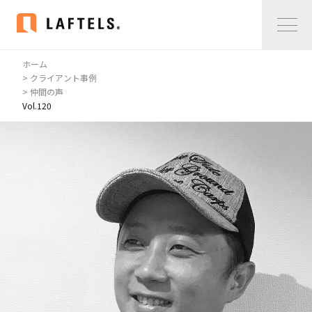
ホーム
Home
> クライアント事例
> 仲間の声
Vol.120
私たちについて
私たちについて
コンサルタント紹介
会社概要
サービス紹介
サービス紹介
事例紹介
仲間の声