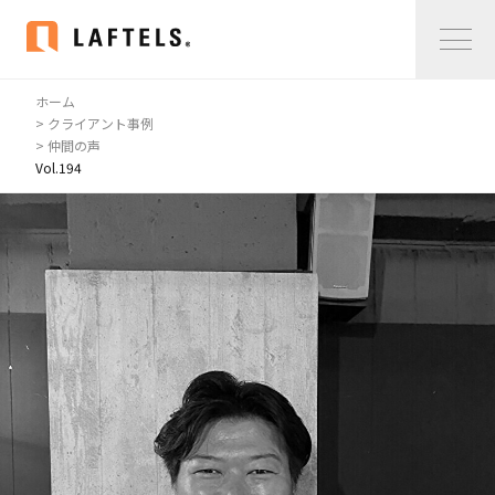
ホーム
Home
> クライアント事例
> 仲間の声
Vol.194
私たちについて
私たちについて
コンサルタント紹介
会社概要
サービス紹介
サービス紹介
事例紹介
仲間の声