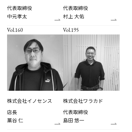
代表取締役
代表取締役
中元孝太
村上 大佑
Vol.160
Vol.195
株式会社イノセンス
株式会社ワラカド
店長
代表取締役
藁谷 仁
島田 悠一