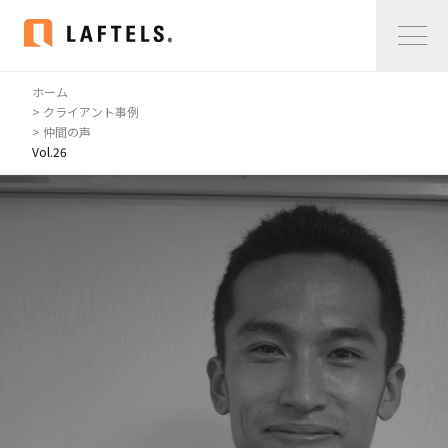
ホーム
Home
> クライアント事例
> 仲間の声
Vol.26
私たちについて
私たちについて
コンサルタント紹介
会社概要
サービス紹介
サービス紹介
事例紹介
仲間の声