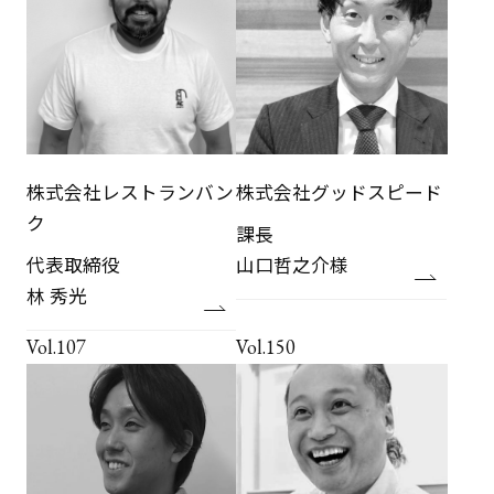
株式会社レストランバン
株式会社グッドスピード
ク
課長
代表取締役
山口哲之介様
林 秀光
Vol.107
Vol.150