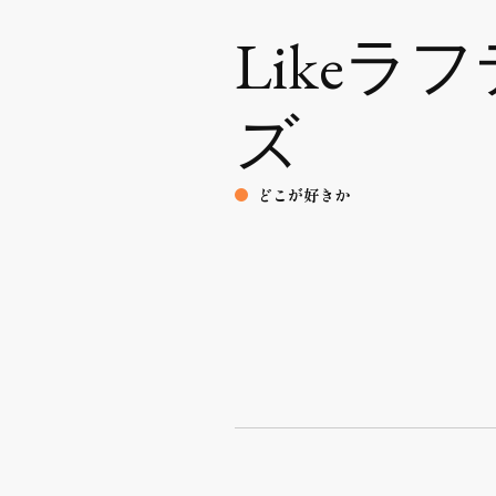
Likeラ
ズ
どこが好きか