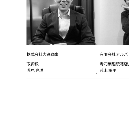
株式会社大髙商事
有限会社アルバ
取締役
寿司業態統轄店
浅見 光洋
荒木 論平