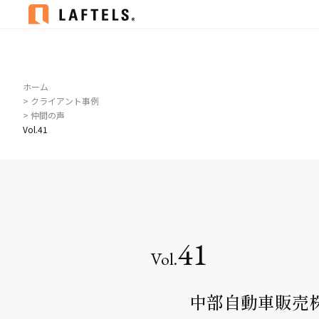
ホーム
> クライアント事例
> 仲間の声
Vol.41
41
中部自動車販売